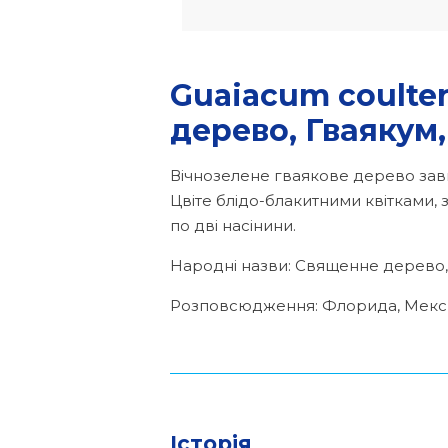
Guaiacum coulter
дерево, Гваякум,
Вічнозелене гваякове дерево завв
Цвіте блідо-блакитними квітками, 
по дві насінини.
Народні назви: Священне дерево,
Розповсюдження: Флорида, Мексик
Історія