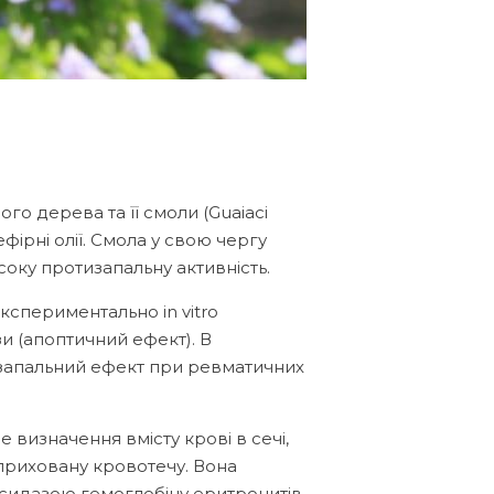
о дерева та її смоли (Guaiaci
ефірні олії. Смола у свою чергу
соку протизапальну активність.
експериментально in vitro
и (апоптичний ефект). В
запальний ефект при ревматичних
 визначення вмісту крові в сечі,
 приховану кровотечу. Вона
оксидазою гемоглобіну еритроцитів.