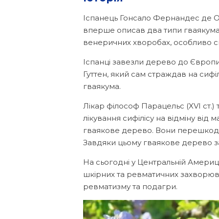
Іспанець Гонсало Фернандес де Ов’
вперше описав два типи гваякума 
венеричних хворобах, особливо си
Іспанці завезли дерево до Європи,
Гуттен, який сам страждав на сифі
гваякума.
Лікар філософ Парацельс (XVI ст.)
лікування сифілісу на відміну від м
гваякове дерево. Вони перешкоджа
Завдяки цьому гваякове дерево зал
На сьогодні у Центральній Амери
шкірних та ревматичних захворюва
ревматизму та подагри.