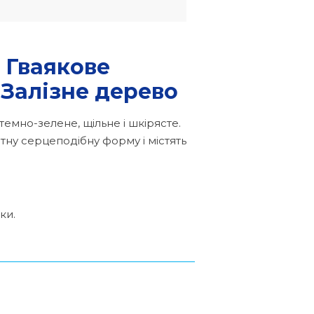
, Гваякове
 Залізне дерево
емно-зелене, щільне і шкірясте.
тну серцеподібну форму і містять
ки.