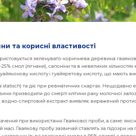
ни та корисні властивості
истовується зеленувато-коричнева деревина гваяковог
-25% смол (лігнани), сапоніни та в невеликих кількостях 
гуайяконову кислоту і гуайяретову кислоту, що мають ви
gi statisch) та діє при ревматичних скаргах. Нещодавно 
евини призводили до смерті клітини раку молочної залоз
 водно-спиртовий екстракт виявляє виражений проти
ення при використанні Гваякової проби, а саме: якісне
й масі. Гваякову пробу зазвичай ставлять за підозри на
ї настоянки (р-ра гваякової смоли в 95% спирті) з пер