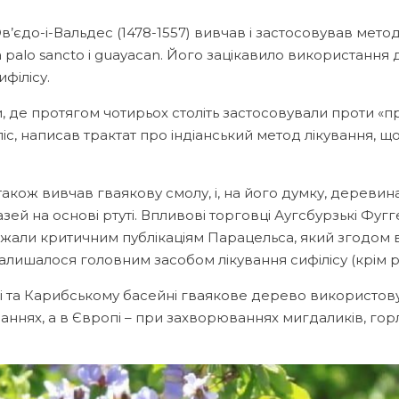
єдо-і-Вальдес (1478-1557) вивчав і застосовував методи
palo sancto і guayacan. Його зацікавило використання
філісу.
 де протягом чотирьох століть застосовували проти «прис
ліс, написав трактат про індіанський метод лікування,
 також вивчав гваякову смолу, і, на його думку, дерев
азей на основі ртуті. Впливові торговці Аугсбурзькі Фугг
ли критичним публікаціям Парацельса, який згодом вт
ишалося головним засобом лікування сифілісу (крім ртут
ці та Карибському басейні гваякове дерево використов
ннях, а в Європі – при захворюваннях мигдаликів, горл