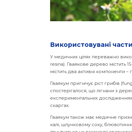
Використовувані части
У медичних цілях переважно викор
resina). Гваякове дерево містить 15
містить два активні компоненти – 
Гваякум пригнічує ріст грибів (fun
спостерігалося, що лігнани з дер
експериментальних дослідженнях
скаргах.
Гваякум також має медичне признач
калі, шлунковому соку, блювотинні
ґрунтується на взаємодії гваяково