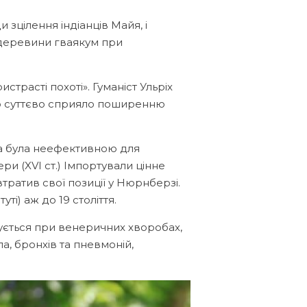
 зцілення індіанців Майя, і
 деревини гваякум при
трасті похоті». Гуманіст Ульріх
 що суттєво сприяло поширенню
ина була неефективною для
ери (XVI ст.) Імпортували цінне
ратив свої позиції у Нюрнберзі.
і) аж до 19 століття.
ується при венеричних хворобах,
а, бронхів та пневмоній,