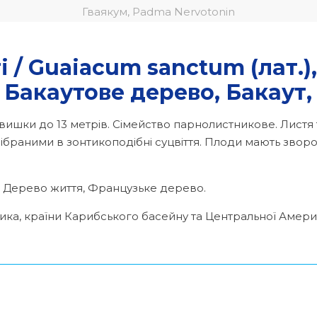
Гваякум, Padma Nervotonin
i / Guaiacum sanctum (лат.)
 Бакаутове дерево, Бакаут,
ишки до 13 метрів. Сімейство парнолистникове. Листя т
зібраними в зонтикоподібні суцвіття. Плоди мають зворо
 Дерево життя, Французьке дерево.
а, країни Карибського басейну та Центральної Амери