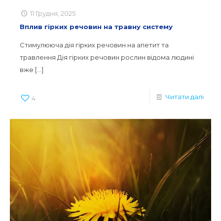
11 Грудня, 2025
Вплив гірких речовин на травну систему
Стимулююча дія гірких речовин на апетит та
травлення Дія гірких речовин рослин відома людині
вже
[…]
Читати далі
4