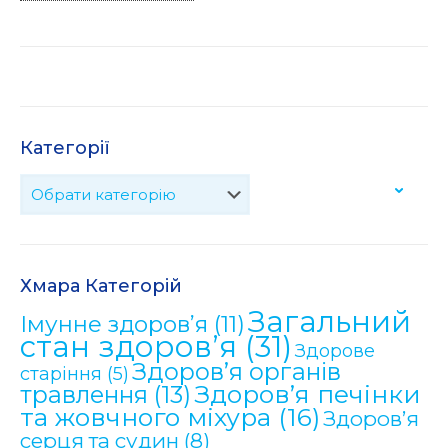
Категорії
Хмара Категорій
Загальний
Імунне здоров’я
(11)
стан здоров’я
(31)
Здорове
Здоров’я органів
старіння
(5)
Здоров’я печінки
травлення
(13)
та жовчного міхура
(16)
Здоров’я
серця та судин
(8)