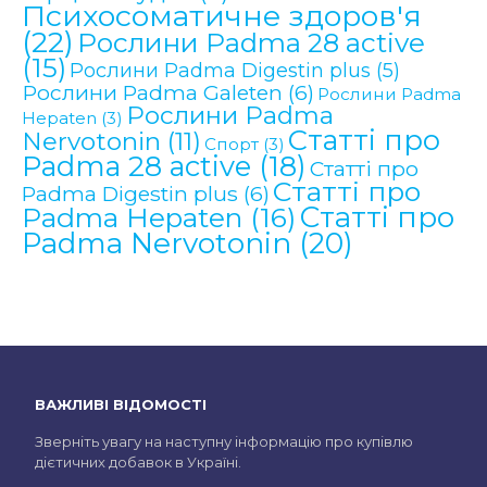
Психосоматичне здоров'я
(22)
Рослини Padma 28 active
(15)
Рослини Padma Digestin plus
(5)
Рослини Padma Galeten
(6)
Рослини Padma
Рослини Padma
Hepaten
(3)
Статті про
Nervotonin
(11)
Спорт
(3)
Padma 28 active
(18)
Статті про
Статті про
Padma Digestin plus
(6)
Статті про
Padma Hepaten
(16)
Padma Nervotonin
(20)
ВАЖЛИВІ ВІДОМОСТІ
Зверніть увагу на наступну інформацію про купівлю
дієтичних добавок в Україні.