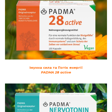
Імунна сила та Потік енергії
PADMA 28 active