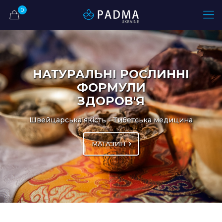
0
НАТУРАЛЬНІ РОСЛИННІ
ФОРМУЛИ
ЗДОРОВ'Я
Швейцарська якість - Тибетська медицина
МАГАЗИН