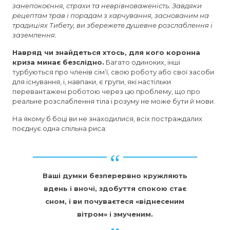
занепокоєння, страхи та неврівноваженість. Завдяки
рецептам трав і порадам з харчування, заснованим на
традиціях Тибету, ви збережете душевне розслаблення і
заземлення.
Навряд чи знайдеться хтось, для кого коронна
криза минає безслідно.
Багато одиноких, інші
турбуються про членів сім’ї, свою роботу або свої засоби
для існування, і, навпаки, є групи, які настільки
перевантажені роботою через цю проблему, що про
реальне розслаблення тіла і розуму не може бути й мови.
На якому б боці ви не знаходилися, всіх постраждалих
поєднує одна спільна риса:
Ваші думки безперервно кружляють
вдень і вночі, здобуття спокою стає
сном, і ви почуваєтеся «віднесеним
вітром» і змученим.