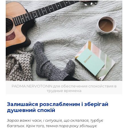
PADMA NERVOTONIN для обеспечения спокойствия в
трудные времена
Залишайся розслабленим і зберігай
душевний спокій
Зараз важкі часи, і ситуація, що склалася, турбує
багатьох. Крім того, темна пора року збільшує