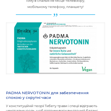
Тому в спальні не місце телевізору,
мобільному телефону, планшету!
PADMA NERVOTONIN для забезпечення
спокою у скрутні часи
У конституційній теорії Тибету трави і спеції відіграють
центральну роль, щоб підтримувати внутрішній баланс