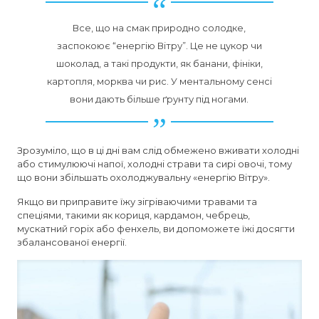
Все, що на смак природно солодке,
заспокоює “енергію Вітру”. Це не цукор чи
шоколад, а такі продукти, як банани, фініки,
картопля, морква чи рис. У ментальному сенсі
вони дають більше ґрунту під ногами.
Зрозуміло, що в ці дні вам слід обмежено вживати холодні
або стимулюючі напої, холодні страви та сирі овочі, тому
що вони збільшать охолоджувальну «енергію Вітру».
Якщо ви приправите їжу зігріваючими травами та
спеціями, такими як кориця, кардамон, чебрець,
мускатний горіх або фенхель, ви допоможете їжі досягти
збалансованої енергії.