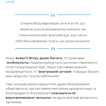
Lung)
.
Енергія Вітру відповідає за все в тілі, що
вимагає руху в найширшому значенні: не
тільки механічний, фізичний рух, але також
обробка інформації та все, що рухає розумом.
Якщо
енергії Вітру дуже багато
, то природна
«
мобільність
» людини руйнується. Це може спричинити
почуття внутрішньої бурі. Якщо такі навантаження
продовжуються, то “
внутрішній шторм
” порушує баланс
між напругою та розслабленням.
Таку ситуацію важко відпустити, думки безперервно
обертаються, настає певна ментальна дезорієнтація та
безпорадність. В результаті
порушуються
відновлювальні процеси
, які дуже важливі для всього
організму.