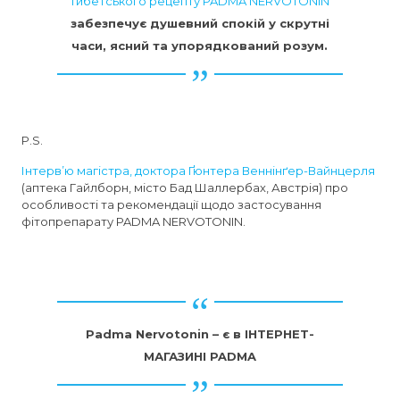
тибетського рецепту PADMA NERVOTONIN
забезпечує душевний спокій у скрутні
часи, ясний та упорядкований розум.
P.S.
Інтерв’ю магістра, доктора Ґюнтера Веннінґер-Вайнцерля
(аптека Гайлборн, місто Бад Шаллербах, Австрія) про
особливості та рекомендації щодо застосування
фітопрепарату PADMA NERVOTONIN.
Padma Nervotonin – є в ІНТЕРНЕТ-
МАГАЗИНІ PADMA