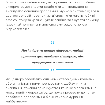
Більшість звичайних методів лікування шкірних проблем
використовують креми та/або ліки для придушення
висипу або основної проблеми з імунною системою; але в
довгостроковій перспективі ці сильні ліки мають побічні
ефекти, тому за краще шукати глибше та лікувати причину
(зазвичай печінку та імунну систему) за допомогою
“харчових ліків”.
Логічніше та краще лікувати глибші
причини цих проблем зі шкірою, ніж
придушувати симптоми
Якщо шкіру обробляти сильними стероїдними кремами
або антигістамінними препаратами, щоб зупинити
висипання, токсини пригнічуються глибше в організм і не
можуть вийти через шкіру; це може призвести до появи
проблем зі здоров’ям на більш глибокому рівні в
майбутньому.