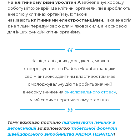
На клітинному рівні уролітин А
забезпечує хорошу
роботу мітохондрій. Це клітинні органели, які виробляють
енергію у клітинах організму. Їх також
називають
клітинними електростанціями
. Така енергія
є не тільки передумовою для м’язової сили, а й основою
для інших функцій клітин організму.
На підставі даних досліджень, можна
стверджувати, що Padma Hepaten завдяки
своїм антиоксидантним властивостям має
омолоджувальну дію та робить значний
внесок у зниження
окислювального стресу
,
який сприяє передчасному старінню.
Тому важливо постійно
підтримувати печінку в
детоксикації
за допомогою
тибетської формули
швейцарського виробництва PADMA HEPATEN
!