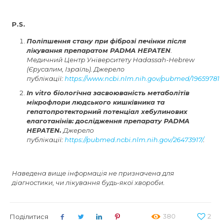
P.S.
Поліпшення стану при фіброзі печінки після
лікування препаратом PADMA HEPATEN
.
Медичний Центр Університету Hadassah-Hebrew
(Єрусалим, Ізраїль). Джерело
публікації:
https://www.ncbi.nlm.nih.gov/pubmed/19659781
In vitro біологічна засвоюваність метаболітів
мікрофлори людського кишківника та
гепатопротекторний потенціал хебулинових
елаготанінів: дослідження препарату PADMA
HEPATEN.
Джерело
публікації:
https://pubmed.ncbi.nlm.nih.gov/26473917/
.
Наведена вище інформація не призначена для
діагностики, чи лікування будь-якої хвороби.
380
2
Поділитися