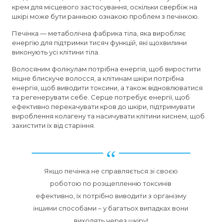
крем для місцевого застосування, оскільки свербіж на
шкірі може бути ранньою ознакою проблем з печінкою.
Печінка — метаболічна фабрика тіла, яка виробляє
енергію для підтримки тисяч функцій, які щохвилини
виконують усі клітини тіла.
Волосяним фолікулам потрібна енергія, щоб виростити
міцне блискуче волосся, а клітинам шкіри потрібна
енергія, щоб виводити токсини, а також відновлюватися
та регенерувати себе. Серце потребує енергії, щоб
ефективно перекачувати кров до шкіри, підтримувати
вироблення колагену та насичувати клітини киснем, щоб
захистити їх від старіння.
Якщо печінка не справляється зі своєю
роботою по розщепленню токсинів
ефективно, їх потрібно виводити з організму
іншими способами – у багатьох випадках вони
виходять через шкіру!