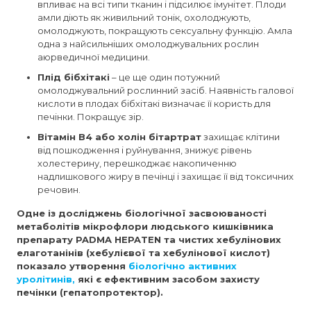
впливає на всі типи тканин і підсилює імунітет. Плоди
амли діють як живильний тонік, охолоджують,
омолоджують, покращують сексуальну функцію. Амла
одна з найсильніших омолоджувальних рослин
аюрведичної медицини.
Плід бібхітакі
– це ще один потужний
омолоджувальний рослинний засіб. Наявність галової
кислоти в плодах бібхітакі визначає її користь для
печінки. Покращує зір.
Вітамін В4 або холін бітартрат
захищає клітини
від пошкодження і руйнування, знижує рівень
холестерину, перешкоджає накопиченню
надлишкового жиру в печінці і захищає її від токсичних
речовин.
Одне із досліджень біологічної засвоюваності
метаболітів мікрофлори людського кишківника
препарату PADMA HEPATEN та чистих хебулінових
елаготанінів (хебулієвої та хебулінової кислот)
показало утворення
біологічно активних
уролітинів,
які є ефективним засобом захисту
печінки (гепатопротектор).