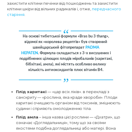
захистити клітини печінки від пошкоджень та захистити
клітини шкіри від вільних радикалів і, отже,
передчасного
старіння
.
На основі тибетської формули «Bras bu 3 thang»,
відомої як «королева рецептів» був створений
швейцарський фітопрепарат
PADMA
HEPATEN
.
Формула складається з 3-х висушених і
подрібнених цілющих плодів міробаланів (харитакі,
бібхітакі, амла), які містять особливо велику
кількість антиоксидантів плюс вітамін В4.
Плід харитакі
— «цар всіх ліків». в перекладі з
санскриту — «рослина, яка краде хвороби». Плоди
харитакі очищають організм від токсинів, зміцнюють
судини і сприяють омолодженню тіла.
Плід амла
– інша назва цієї рослини — «Дхатри», що
означає «Доглядальниця», тому що за своїми
якостями подібна доглядальниці або матері. Вона