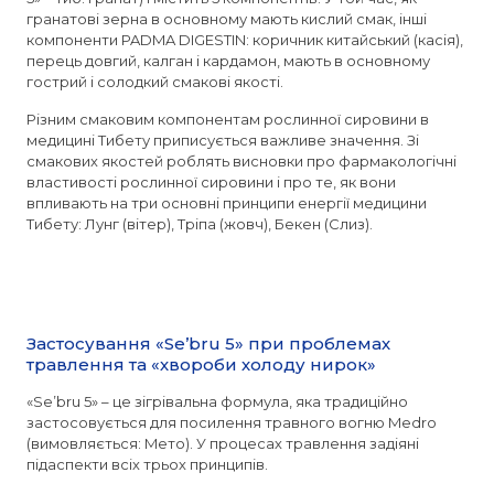
гранатові зерна в основному мають кислий смак, інші
компоненти PADMA DIGESTIN: коричник китайський (касія),
перець довгий, калган і кардамон, мають в основному
гострий і солодкий смакові якості.
Різним смаковим компонентам рослинної сировини в
медицині Тибету приписується важливе значення. Зі
смакових якостей роблять висновки про фармакологічні
властивості рослинної сировини і про те, як вони
впливають на три основні принципи енергії медицини
Тибету: Лунг (вітер), Тріпа (жовч), Бекен (Слиз).
Застосування «Se’bru 5» при проблемах
травлення та «хвороби холоду нирок»
«Se’bru 5» – це зігрівальна формула, яка традиційно
застосовується для посилення травного вогню Medro
(вимовляється: Mето). У процесах травлення задіяні
підаспекти всіх трьох принципів.