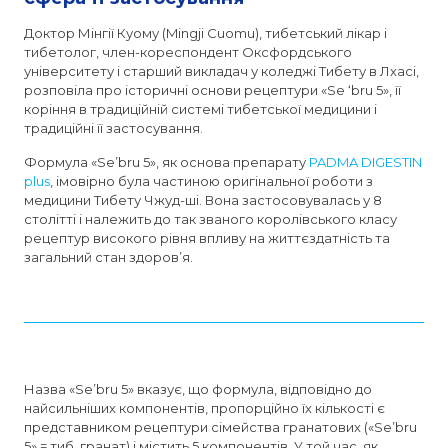
Доктор Мінгії Куому (Mingji Cuomu), тибетський лікар і
тибетолог, член-кореспондент Оксфордського
університету і старший викладач у коледжі Тибету в Лхасі,
розповіла про історичні основи рецептури «Se ‘bru 5», її
коріння в традиційній системі тибетської медицини і
традиційні її застосування.
Формула «Se’bru 5», як основа препарату
PADMA DIGESTIN
plus
, імовірно була частиною оригінальної роботи з
медицини Тибету Чжуд-ші. Вона застосовувалась у 8
столітті і належить до так званого королівського класу
рецептур високого рівня впливу на життєздатність та
загальний стан здоров’я.
Назва «Se’bru 5» вказує, що формула, відповідно до
найсильніших компонентів, пропорційно їх кількості є
представником рецептури сімейства гранатових («Se’bru
5» = тиб. гранат) і містить 5 компонентів. У той час, як