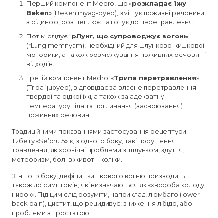
Перший компонент Medro, що «
розкладає їжу
Beken
» (Beken myag-byed), змішує поживні речовини
з рідиною, розщеплює та готує до перетравлення.
Потім слідує “
рЛунг, що супроводжує вогонь
”
(rLung memnyam), необхідний для шлунково-кишкової
моторики, а також розмежування поживних речовин і
відходів.
Третій компонент Medro, «
Трипа перетравлення
»
(Tripa ‘jubyed), відповідає за власне перетравлення
твердої та рідкої їжі, а також за адекватну
температуру тіла та поглинання (засвоювання)
поживних речовин.
Традиційними показаннями застосування рецептури
Тибету «Se’bru 5» є, з одного боку, такі порушення
травлення, як хронічні проблеми зі шлунком, здуття,
метеоризм, болі в животі і коліки.
З іншого боку, дефіцит кишкового вогню призводить
також до симптомів, які визначаються як «хвороба холоду
нирок». Під цим слід розуміти, наприклад, люмбаго (lower
back pain), цистит, що рецидивує, зниження лібідо, або
проблеми з простатою.