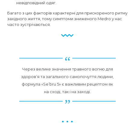
невідповідний одяг.
Багато з цих факторів характерні для прискореного ритму
західного життя, тому симптоми зниженого Medro у нас
часто зустрічаються.
Через велике значення травного вогню для
здоров’я та загального самопочуття людини,
формула «Se’bru 5» є важливим рецептом як
на сході, так і на заході.