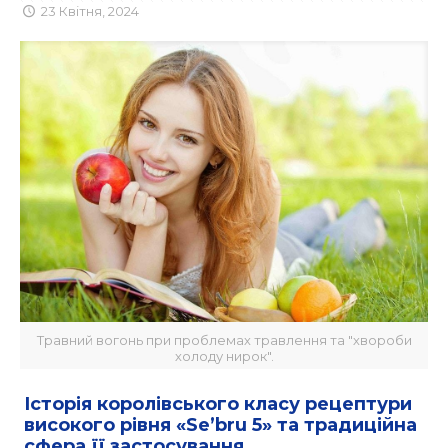
23 Квітня, 2024
Травний вогонь при проблемах травлення та "хвороби
холоду нирок".
Історія королівського класу рецептури
високого рівня «Se’bru 5» та традиційна
сфера її застосування