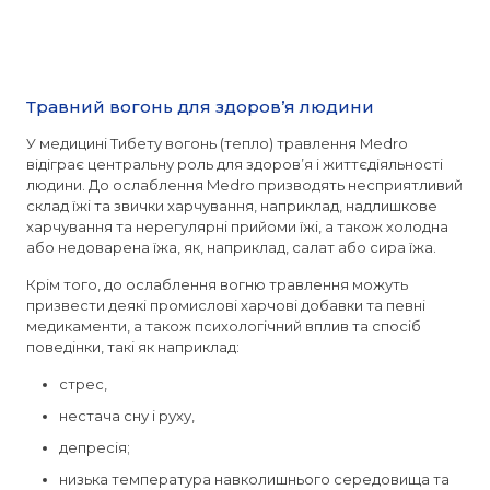
Травний вогонь для здоров’я людини
У медицині Тибету вогонь (тепло) травлення Medro
відіграє центральну роль для здоров’я і життєдіяльності
людини. До ослаблення Medro призводять несприятливий
склад їжі та звички харчування, наприклад, надлишкове
харчування та нерегулярні прийоми їжі, а також холодна
або недоварена їжа, як, наприклад, салат або сира їжа.
Крім того, до ослаблення вогню травлення можуть
призвести деякі промислові харчові добавки та певні
медикаменти, а також психологічний вплив та спосіб
поведінки, такі як наприклад:
стрес,
нестача сну і руху,
депресія;
низька температура навколишнього середовища та