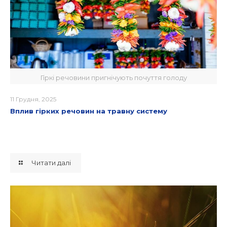
Гіркі речовини пригнічують почуття голоду
11 Грудня, 2025
Вплив гірких речовин на травну систему
Читати далі