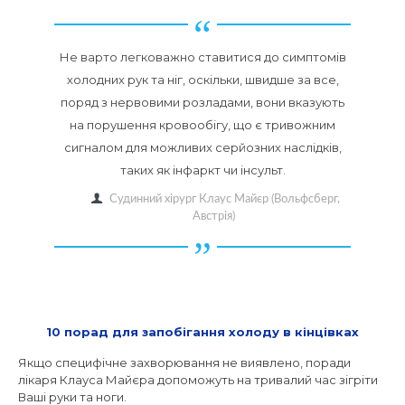
Не варто легковажно ставитися до симптомів
холодних рук та ніг, оскільки, швидше за все,
поряд з нервовими розладами, вони вказують
на порушення кровообігу, що є тривожним
сигналом для можливих серйозних наслідків,
таких як інфаркт чи інсульт.
Судинний хірург Клаус Майєр (Вольфсберг,
Австрія)
10 порад для запобігання холоду в кінцівках
Якщо специфічне захворювання не виявлено, поради
лікаря Клауса Майєра допоможуть на тривалий час зігріти
Ваші руки та ноги.