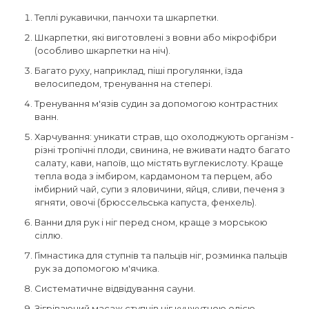
Теплі рукавички, панчохи та шкарпетки.
Шкарпетки, які виготовлені з вовни або мікрофібри
(особливо шкарпетки на ніч).
Багато руху, наприклад, піші прогулянки, їзда
велосипедом, тренування на степері.
Тренування м'язів судин за допомогою контрастних
ванн.
Харчування: уникати страв, що охолоджують організм -
різні тропічні плоди, свинина, не вживати надто багато
салату, кави, напоїв, що містять вуглекислоту. Краще
тепла вода з імбиром, кардамоном та перцем, або
імбирний чай, супи з яловичини, яйця, сливи, печеня з
ягняти, овочі (брюссельська капуста, фенхель).
Ванни для рук і ніг перед сном, краще з морською
сіллю.
Гімнастика для ступнів та пальців ніг, розминка пальців
рук за допомогою м'ячика.
Систематичне відвідування сауни.
Зігріваючий масаж ступнів ніг кунжутною олією.