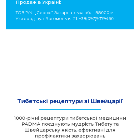
Продаж в Україні:
ТОВ "УКЦ Сервіс", Закарпатська обл., 88000 м.
Ужгород, вул. Богомольця, 21. +38(097)9379460
Тибетські рецептури зі Швейцарії
1000-річні рецептури тибетської медицини
PADMA поєднують мудрість Тибету та
Швейцарську якість, ефективні для
профілактики захворювань