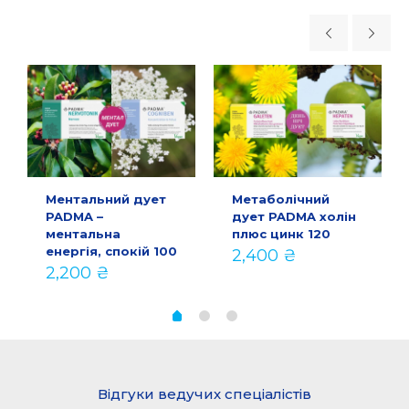
Ментальний дует
Метаболічний
PADMA –
дует PADMA холін
ментальна
плюс цинк 120
енергія, спокій 100
2,400
₴
на
чна
2,200
₴
₴.
Відгуки ведучих спеціалістів