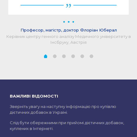
Професор, магістр, доктор Флоріан Юберал
Керівник центру генного аналізу Медичного університету в
Інсбруку, Австрія
ВАЖЛИВІ ВІДОМОСТІ
Зверніть увагу на наступну інформацію про купівлю
дієтичних добавок в Україні.
Слід бути обережними при прийомі дієтичних добавок,
куплених в Інтернеті.