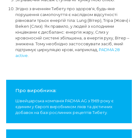
Згідно з вченням Тибету про здоров'я, будь-яке
порушення самопочуття є наслідком відсутності
рівноваги трьох енергій тіла: Lung (Вітер), Tripa (Жовч) і
Beken (Слиз). Як правило, у людей з холодними
кінцівками є дисбаланс: енергія жару, Слиз у
кровоносній системі збільшена, а енергія руху, Вітер –
знижена. Тому необхідно застосовувати засіб, який
підтримує циркуляцію крові, наприклад,
PADMA 28
active
.
Про виробника:
Швейцарська компанія PADMA AG з 1969 року є
єдиним у Європі виробником ліків та дієтичних
добавок на базі рослинних рецептів Тибету.